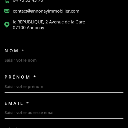
contact@annonayimmobilier.com
le REPUBLIQUE, 2 Avenue de la Gare
07100
Annonay
NOM *
TRAD_MELTEM_VOSCOORDON
PRÉNOM *
EMAIL *