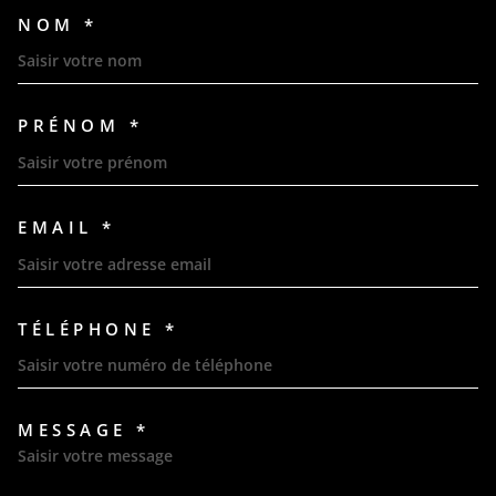
NOM *
TRAD_MELTEM_VOSCOORDON
PRÉNOM *
EMAIL *
TÉLÉPHONE *
MESSAGE *
TRAD_MELTEM_VOREDEMAND