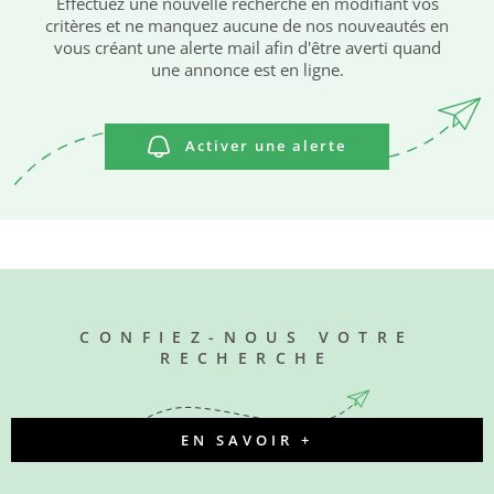
Effectuez une nouvelle recherche en modifiant vos
critères et ne manquez aucune de nos nouveautés en
Pièces
vous créant une alerte mail afin d'être averti quand
ACTUAL
RECHERCHER
PIÈCES
une annonce est en ligne.
RÉFÉRENCE
CONTA
Activer une alerte
CRITÈRES SUPPLÉMENTAIRES
Piscine
Parking
Terrasse
CONFIEZ-NOUS VOTRE
RECHERCHE
EN SAVOIR +