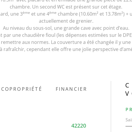
chambre. Un second WC est présent sur cet étage.
ème
ème
ard, une 3
et une 4
chambre (10.60m² et 13.78m²) + 
actuellement de grenier.
Au niveau du sous-sol, une grande cave avec point d’eau.
 par une chaudière fioul (les dépenses estimées sur le DPE
 à remettre aux normes. La couverture a été changée il y une
à rafraîchir, cependant elle offre une jolie perspective d’
C
COPROPRIÉTÉ
FINANCIER
V
P
42220