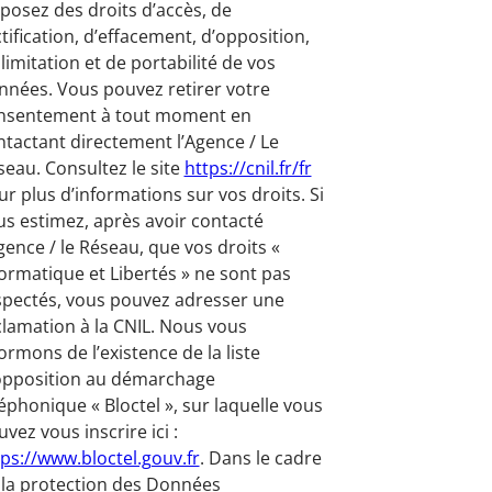
sposez des droits d’accès, de
tification, d’effacement, d’opposition,
limitation et de portabilité de vos
nnées. Vous pouvez retirer votre
nsentement à tout moment en
ntactant directement l’Agence / Le
seau. Consultez le site
https://cnil.fr/fr
r plus d’informations sur vos droits. Si
us estimez, après avoir contacté
gence / le Réseau, que vos droits «
formatique et Libertés » ne sont pas
spectés, vous pouvez adresser une
clamation à la CNIL. Nous vous
ormons de l’existence de la liste
opposition au démarchage
éphonique « Bloctel », sur laquelle vous
vez vous inscrire ici :
tps://www.bloctel.gouv.fr
. Dans le cadre
 la protection des Données