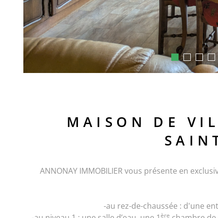
MAISON DE VI
SAIN
ANNONAY IMMOBILIER vous présente en exclusivit
-au rez-de-chaussée : d'une ent
ère
-au niveau 1 : une salle d’eau, une 1
chambre de 1