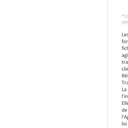
* 
obl
Les
fo
fi
ag
tra
cli
Ré
Tr
La
l'i
El
de
l'
loi