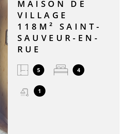
MAISON DE
ACTUALIT
VILLAGE
118M² SAINT-
CONTACT
SAUVEUR-EN-
RUE
5
4
1