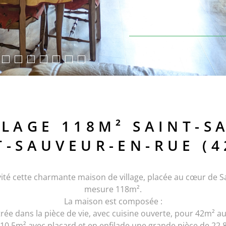
LLAGE 118M² SAINT-S
T-SAUVEUR-EN-RUE (4
é cette charmante maison de village, placée au cœur de Sai
mesure 118m².
La maison est composée :
rée dans la pièce de vie, avec cuisine ouverte, pour 42m² a
0.5m² avec placard et en enfilade une grande pièce de 22.8