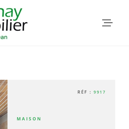
VENTES
LOCATIO
GESTION
RÉF :
9917
ESTIMATI
ALERTE E
MAISON