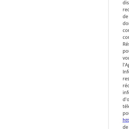
di
rec
de 
do
co
co
Ré
pou
vo
l'A
In
re
ré
inf
d'
tél
pou
ht
de