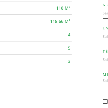
N
118 M²
118,66 M²
E
4
5
T
3
M