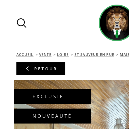
Aller
Aller
Aller
Aller
à
à
au
au
:
la
menu
contenu
recherche
principal
ACCUEIL
VENTE
LOIRE
ST SAUVEUR EN RUE
MAI
RETOUR
EXCLUSIF
NOUVEAUTÉ