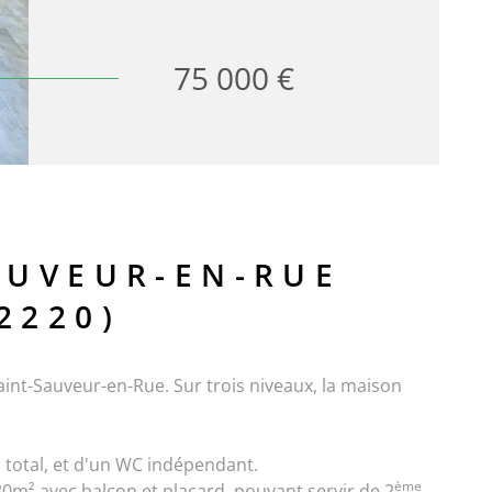
75 000 €
AUVEUR-EN-RUE
2220)
nt-Sauveur-en-Rue. Sur trois niveaux, la maison
u total, et d'un WC indépendant.
ème
0m² avec balcon et placard, pouvant servir de 2