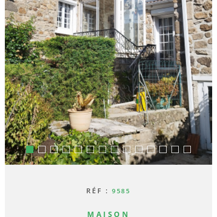
ACTUAL
CONTA
RÉF :
9585
MAISON