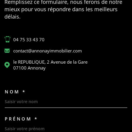
Remplissez ce formulaire, nous ferons de notre
mieux pour vous répondre dans les meilleurs
délais.
04 75 33 43 70
contact@annonayimmobilier.com
le REPUBLIQUE, 2 Avenue de la Gare
07100
Annonay
NOM *
TRAD_MELTEM_VOSCOORDON
PRÉNOM *