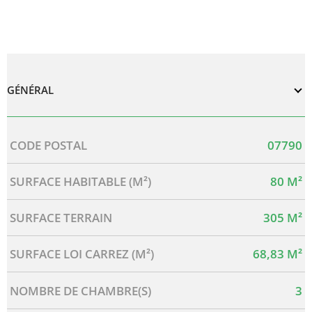
GÉNÉRAL
Caractérisque
Valeurs
CODE POSTAL
07790
SURFACE HABITABLE (M²)
80 M²
SURFACE TERRAIN
305 M²
SURFACE LOI CARREZ (M²)
68,83 M²
NOMBRE DE CHAMBRE(S)
3