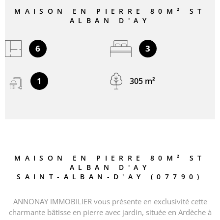
MAISON EN PIERRE 80M² ST
ALBAN D'AY
6
3
1
305 m²
MAISON EN PIERRE 80M² ST
ALBAN D'AY
SAINT-ALBAN-D'AY (07790)
ANNONAY IMMOBILIER vous présente en exclusivité cette
charmante bâtisse en pierre avec jardin, située en Ardèche à