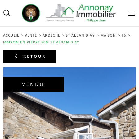
Aller
Aller
Aller
Aller
à
à
au
au
:
la
menu
contenu
VOTRE
recherche
principal
RECHERCHE
ACCUEIL
VENTE
ARDECHE
ST ALBAN D AY
MAISON
T6
VENTES
MAISON EN PIERRE 80M ST ALBAN D AY
TYPE
RETOUR
D'OFFRE
ACHETER
LOCATI
TYPE
DE
TYPE DE BIEN
BIEN
VENDU
GESTIO
VILLE
ESTIMA
Budget
BUDGET
ALERTE
RECHERCHER