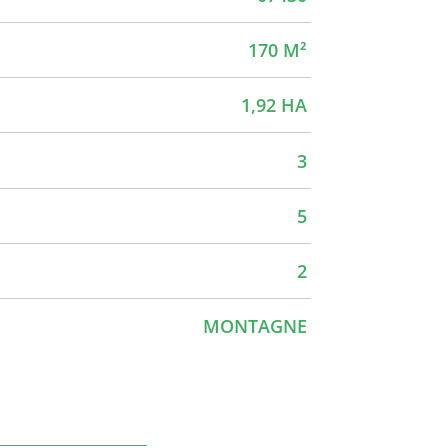
170 M²
1,92 HA
3
5
2
MONTAGNE