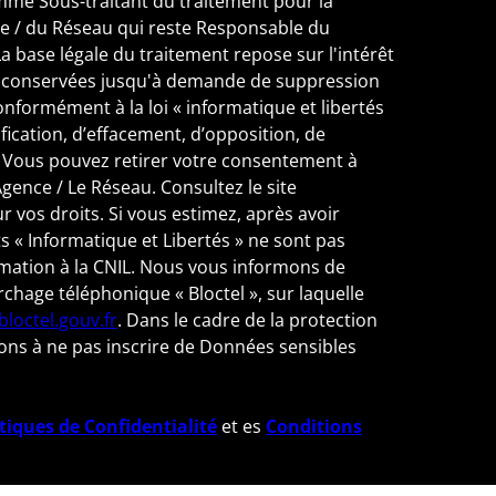
mme Sous-traitant du traitement pour la
nce / du Réseau qui reste Responsable du
 base légale du traitement repose sur l'intérêt
ont conservées jusqu'à demande de suppression
onformément à la loi « informatique et libertés
ification, d’effacement, d’opposition, de
s. Vous pouvez retirer votre consentement à
ence / Le Réseau. Consultez le site
 vos droits. Si vous estimez, après avoir
ts « Informatique et Libertés » ne sont pas
mation à la CNIL. Nous vous informons de
rchage téléphonique « Bloctel », sur laquelle
bloctel.gouv.fr
. Dans le cadre de la protection
ons à ne pas inscrire de Données sensibles
itiques de Confidentialité
et es
Conditions