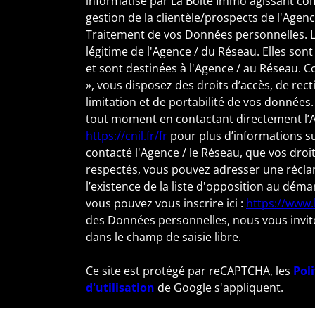
informatisé par La Boite Immo agissant co
gestion de la clientèle/prospects de l'Age
Traitement de vos Données personnelles. La
légitime de l'Agence / du Réseau. Elles s
et sont destinées à l'Agence / au Réseau. C
», vous disposez des droits d’accès, de rect
limitation et de portabilité de vos donnée
tout moment en contactant directement l’Ag
https://cnil.fr/fr
pour plus d’informations sur
contacté l'Agence / le Réseau, que vos droi
respectés, vous pouvez adresser une récla
l’existence de la liste d'opposition au déma
vous pouvez vous inscrire ici :
https://www.
des Données personnelles, nous vous invit
dans le champ de saisie libre.
Ce site est protégé par reCAPTCHA, les
Pol
d'utilisation
de Google s'appliquent.