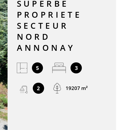
SUPERBE
ACTUALIT
PROPRIETE
SECTEUR
CONTACT
NORD
ANNONAY
5
3
2
19207 m²