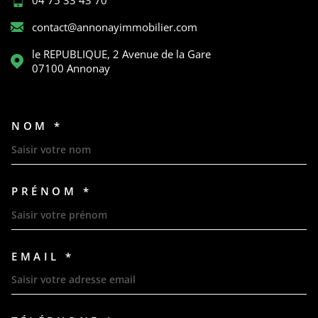
contact@annonayimmobilier.com
le REPUBLIQUE, 2 Avenue de la Gare
07100
Annonay
NOM *
TRAD_MELTEM_VOSCOORDON
PRÉNOM *
EMAIL *