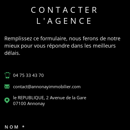
CONTACTER
L'AGENCE
Remplissez ce formulaire, nous ferons de notre
mieux pour vous répondre dans les meilleurs
délais.
04 75 33 43 70
contact@annonayimmobilier.com
le REPUBLIQUE, 2 Avenue de la Gare
07100
Annonay
NOM *
TRAD_MELTEM_VOSCOORDON