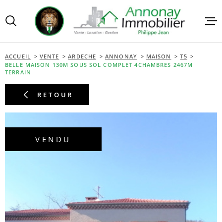
Aller
Aller
Aller
Aller
à
à
au
au
:
la
menu
contenu
VOTRE
recherche
principal
RECHERCHE
ACCUEIL
VENTE
ARDECHE
ANNONAY
MAISON
T5
BELLE MAISON 130M SOUS SOL COMPLET 4CHAMBRES 2467M
VENTES
TERRAIN
TYPE
D'OFFRE
ACHETER
RETOUR
LOCATI
TYPE
DE
TYPE DE BIEN
BIEN
GESTIO
VENDU
VILLE
ESTIMA
Budget
BUDGET
ALERTE
RECHERCHER