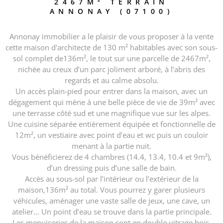
2467M² TERRAIN
ANNONAY (07100)
Annonay immobilier a le plaisir de vous proposer à la vente
cette maison d'architecte de 130 m² habitables avec son sous-
sol complet de136m², le tout sur une parcelle de 2467m²,
nichée au creux d’un parc joliment arboré, à l’abris des
regards et au calme absolu.
Un accès plain-pied pour entrer dans la maison, avec un
dégagement qui mène à une belle pièce de vie de 39m² avec
une terrasse côté sud et une magnifique vue sur les alpes.
Une cuisine séparée entièrement équipée et fonctionnelle de
12m², un vestiaire avec point d’eau et wc puis un couloir
menant à la partie nuit.
Vous bénéficierez de 4 chambres (14.4, 13.4, 10.4 et 9m²),
d’un dressing puis d’une salle de bain.
Accès au sous-sol par l’intérieur ou l’extérieur de la
maison,136m² au total. Vous pourrez y garer plusieurs
véhicules, aménager une vaste salle de jeux, une cave, un
atelier… Un point d’eau se trouve dans la partie principale.
Les menuiseries de la maison sont en double-vitrage bois,