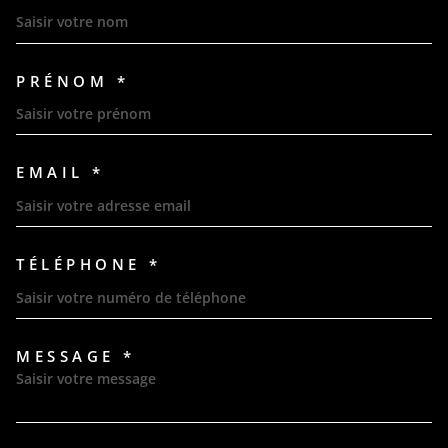
PRÉNOM *
EMAIL *
TÉLÉPHONE *
MESSAGE *
TRAD_MELTEM_VOREDEMAND